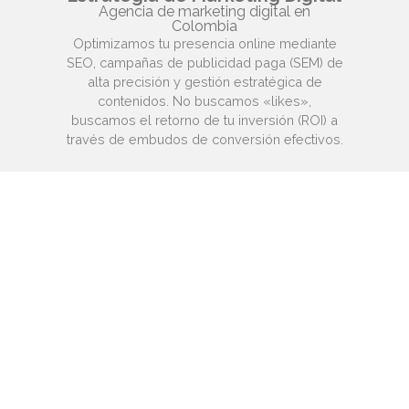
Agencia de marketing digital en
Colombia
Optimizamos tu presencia online mediante
SEO, campañas de publicidad paga (SEM) de
alta precisión y gestión estratégica de
contenidos. No buscamos «likes»,
buscamos el retorno de tu inversión (ROI) a
través de embudos de conversión efectivos.
Fotografía Profesional
Fotografía publicitaria y corporativa
Capturamos la esencia de tu negocio.
Sesiones de producto, retratos corporativos