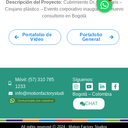
Descripción del Proyecto:
Cubrimiento Dr. Dario Juris –
Cirujano plástico – Evento corporativo inauguración nuevo
consultorio en Bogotá
Portafolio de
Portafolio
Video
General
Móvil: (57) 310 785
Síguenos:
1233
info@motionfactorystudios.com
Bogotá – Colombia
CHAT
All rights reserved Ⓒ 2024 - Motion Factory Studios