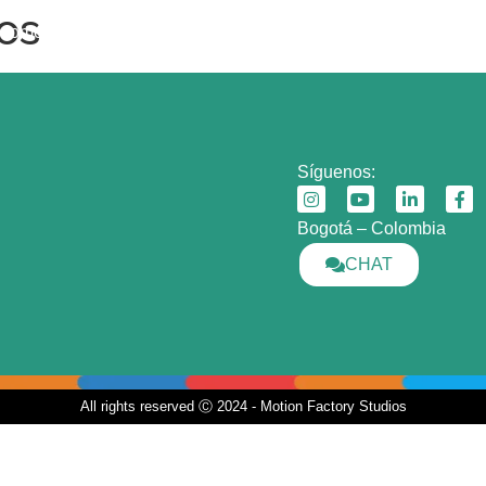
os
Home
Servicios
Portafolio
Blog
Contact
Síguenos:
Bogotá – Colombia
CHAT
All rights reserved Ⓒ 2024 - Motion Factory Studios